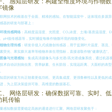
一、 感知层研发：构建全维度环境与作物数
字镜像
联网技术的根基在于全面、精准的感知。在智能温室中，这体现在多源异
感器的研发与部署上：
环境传感网络
：高精度温湿度、光照度、CO₂浓度、土壤/基质温湿度、E
、pH值传感器等，实时捕捉每株作物微环境的细微变化。
植物生理传感
：研发非侵入式或微创传感器，用于监测叶片温度、茎流、
素荧光、果实膨大速率等植物本体生理指标，直接读取作物“健康状态”。
图像与光谱感知
：集成高清摄像头与多光谱/高光谱成像系统，通过机器
技术自动识别病虫害、营养缺素、生长阶段，实现远距离、大面积的表型
。
知层的研发方向正朝着更低功耗、更高集成度、更强鲁棒性以及更低的成
进，为上层决策提供可靠、高维度的数据基石。
二、 网络层研发：确保数据可靠、实时、低
功耗传输
量感知数据需要稳定高效的通道进行汇聚。网络层研发聚焦于：