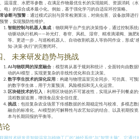
、温湿度、水肥等参数，在满足作物最优生长的实现能耗、资源消耗（水
、电）的综合成本最小化。例如，基于强化学习的自适应环控策略。
常诊断与预警
：通过模式识别与异常检测算法，对病虫害、设备故障进行
预警，实现预防性维护。
智能控制与机器人集成
：物联网平台产生的决策指令，通过控制系统
动驱动执行机构——补光灯、卷帘、风机、湿帘、精准滴灌阀、施肥
等。更进一步，与巡检机器人、自动收割机器人等协同作业，形成“
知-决策-执行”的完整闭环。
四、 未来研发趋势与挑战
AI与物联网的深度融合
：模型将从基于规则和统计，全面转向由数据
动的AI模型，实现更复杂的非线性优化和自主决策。
数字孪生技术的深化应用
：构建与物理温室完全同步、可仿真、可预
的数字孪生体，用于方案预演、风险模拟和无人化运营。
区块链技术的引入
：利用区块链的不可篡改性，实现从种子到餐桌的
流程数据追溯，增强食品安全信任度。
挑战
：包括复杂农业场景下传感数据的长期稳定性与校准、多模态数
融合的标准化、AI模型的可解释性与农艺知识的结合、以及初期投资
本与长期回报的平衡等。
结论
联网技术研发是智能温室与植物工厂的“神经系统”与“智慧大脑”。它通过