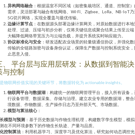
异构网络融合
：根据温室不同区域（如密集栽培区、通道、控制室）
需求，灵活部署与融合有线网络、Wi-Fi、Zigbee、LoRa、NB-IoT
5G切片网络，实现全覆盖与最优传输。
边缘计算节点
：在数据源头部署边缘计算网关，对原始数据进行本地
处理、过滤、压缩与初步分析，仅将关键信息或聚合结果上传至云端
大幅降低网络带宽压力与云端负载，并提升系统实时响应能力。
协议标准化与安全
：研发适配农业场景的轻量级通信协议，并强化数
传输的全链路加密与设备身份认证，保障生产数据与控制系统安全，
止恶意入侵。
三、 平台层与应用层研发：从数据到智能决
策与控制
是物联网价值实现的关键环节，将数据转化为 actionable insights。
物联网平台与数据湖
：构建统一的物联网管理平台，接入所有设备，
行设备管理、数据采集、存储与治理。建立农业专用的数据湖，整合
境数据、作物数据、生产操作日志乃至外部天气、市场数据。
模型与算法核心
：
长模型与预测
：基于历史数据与作物生理机理，构建数字孪生模型，模拟
测在不同环境参数下的作物生长轨迹、产量与品质。
化控制算法
：利用机器学习、深度学习及优化算法，研究如何动态调控光