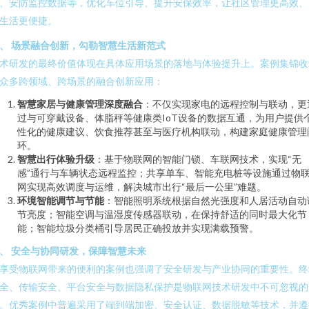
、安防监控数据等，优化车位引导、提升安保效率，让社区管理更高效、
生活更便捷。
、 场景融合创新，勾勒智慧生活新范式
术研发的最终价值体现在具体应用场景的落地与体验提升上。案例集锦收
众多跨领域、跨场景的融合创新应用：
智慧家居与健康管理深度融合
：不仅实现家电的远程控制与联动，更
过与可穿戴设备、体脂秤等健康类IoT设备的数据互通，为用户提供
性化的健康建议、饮食推荐甚至与医疗机构联动，构建家庭健康管理
环。
智慧出行体验升级
：基于物联网的智能门锁、车联网技术，实现“无
感”通行与车辆状态远程监控；共享单车、智能充电桩等设施通过物
网实现高效调度与运维，解决城市出行“最后一公里”难题。
环境智能调节与节能
：智能照明系统根据自然光强度和人居活动自动
节亮度；智能空调与温湿度传感器联动，在保持舒适的同时最大化节
能；智能垃圾分类桶引导居民正确投放并实现满载预警。
、 安全与协同研发，保障智慧未来
享受物联网带来的便利的案例也强调了安全研发与产业协同的重要性。终
全、传输安全、平台安全与数据隐私保护是物联网技术研发中不可忽视的
。优秀案例中普遍采用了端到端加密、安全认证、数据脱敏等技术，并遵